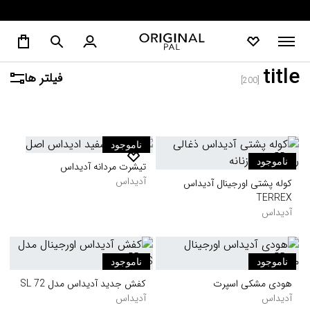
title
فیلتر ها
]
200
[
ناموجود
ناموجود
تیشرت مردانه آدیداس
آدیداس
کوله پشتی اورجینال آدیداس
TERREX
آدیداس
ناموجود
ناموجود
هودی مشکی اسپرت
کفش جدید آدیداس مدل SL 72
آدیداس
آدیداس