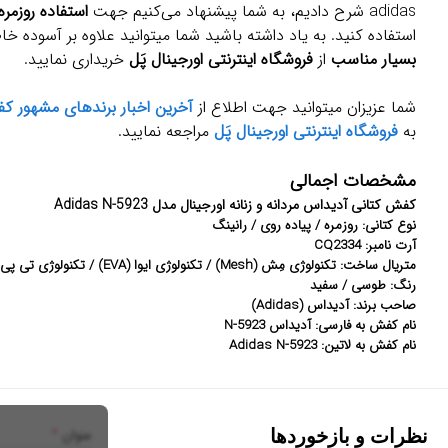
adidas شرح دادیم، به شما پیشنهاد می‌کنیم جهت
استفاده روزمره
استفاده کنید. به یاد داشته باشید شما میتوانید علاوه بر آسوده خا
بسیار مناسب
از
فروشگاه اینترنتی اورجینال پَل
خریداری نمایید.
شما عزیزان میتوانید جهت اطلاع از
آخرین اخبار برندهای مشهور ک
به
فروشگاه اینترنتی اورجینال پَل
مراجعه نمایید.
مشخصات اجمالی
کفش کتانی آدیداس مردانه و زنانه اورجینال مدل Adidas N-5923
نوع کتانی: روزمره / پیاده روی / رانینگ
آرت نامبر: CQ2334
متریال ساخت: تکنولوژی مِش (Mesh) / تکنولوژی ایوا (EVA) / تکنولوژی تی پی یو (TPU)
رنگ: طوسی / سفید
صاحب برند: آدیداس (Adidas)
نام کفش به فارسی: آدیداس N-5923
نام کفش به لاتین: Adidas N-5923
عنوان
*
نظرات و بازخوردها