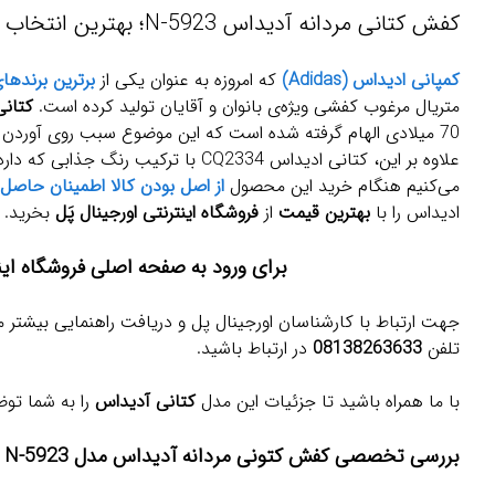
کفش کتانی مردانه آدیداس N-5923؛ بهترین انتخاب برای پیاده روی و روزمره
کمپانی ادیداس (Adidas)
که امروزه به عنوان یکی از
برترین برندها
متریال مرغوب کفشی ویژه‌ی بانوان و آقایان تولید کرده است.
کتانی 
70 میلادی الهام گرفته شده است که این موضوع سبب روی آوردن 
علاوه بر این، کتانی ادیداس CQ2334 با ت
می‌کنیم هنگام خرید این محصول
از اصل بودن کالا اطمینان حاصل 
ادیداس را با
بهترین قیمت
از
فروشگاه اینترنتی اورجینال پَل
بخرید.
برای ورود به صفحه اصلی فروشگاه این
جهت ارتباط با کارشناسان اورجینال پل و دریافت راهنمایی بیشتر م
تلفن
08138263633
در ارتباط باشید.
با ما همراه باشید تا جزئیات این مدل
کتانی آدیداس
را به شما تو
بررسی تخصصی کفش کتونی مردانه آدیداس مدل Adidas N-5923