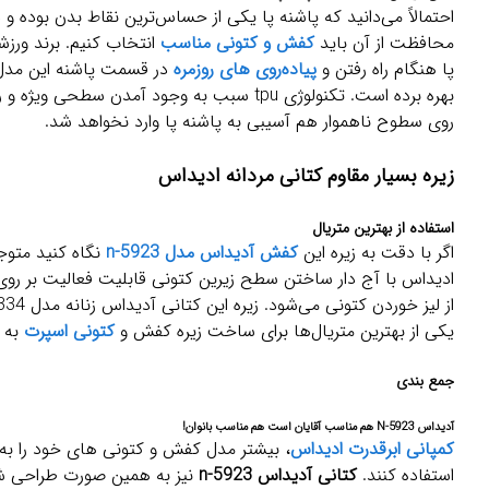
احتمالاً می‌دانید که پاشنه پا یکی از حساس‌ترین نقاط بدن بوده
محافظت از آن باید
کفش و کتونی مناسب
انتخاب کنیم. برند ورز
پا هنگام راه رفتن و
پیاده‌روی های روزمره
در قسمت پاشنه این مدل کتانی
بهره برده است. تکنولوژی tpu سبب به وجود آمدن سطحی ویژه و راحت برای قرارگیری
روی سطوح ناهموار هم آسیبی به پاشنه پا وارد نخواهد شد.
زیره بسیار مقاوم کتانی مردانه ادیداس
استفاده از بهترین متریال
اگر با دقت به زیره این
کفش آدیداس مدل n-5923
نگاه کنید متوج
ادیداس با آج دار ساختن سطح زیرین کتونی قابلیت فعالیت بر روی ه
از لیز خوردن کتونی می‌شود. زیره این کتانی آدیداس زنانه مدل N-5923 CQ2334 از
یکی از بهترین متریال‌ها برای ساخت زیره کفش و
کتونی اسپرت
به ش
جمع بندی
آدیداس N-5923 هم مناسب آقایان است هم مناسب بانوان!
کمپانی ابرقدرت ادیداس
، بیشتر مدل کفش و کتونی های خود را به ن
استفاده کنند.
کتانی آدیداس n-5923
نیز به همین صورت طراحی شد