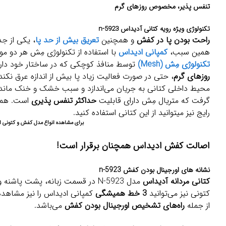
تنفس پذیر، مخصوص روزهای گرم
تکنولوژی ویژه رویه کتانی آدیداس n-5923
راحت بودن پا در کفش
و همچنین
تعریق بیش از حد پا
، یکی از جد
همین سبب،
کمپانی ادیداس
با استفاده از تکنولوژی مِش هر دو مور
تکنولوژی مِش (Mesh)
توسط منافذ کوچکی که در ساختار خود دارد؛ 1. سبب عدم ف
روزهای گرم
، حتی در صورت فعالیت زیاد پا بیش از اندازه عرق نکند
محیط داخلی کتانی به جریان می‌اندازد و سبب خشک و خنک ماند
گرفت که متریال مِش دارای قابلیت
حداکثر تنفس پذیری
است. همچن
رایج نیز میتوانید از این کتانی استفاده کنید.
برای مشاهده انواع مدل کفش و کتونی ا
اصالت کفش ادیداس همچنان برقرار است!
نشانه های اورجینال بودن کفش n-5923
کتانی مردانه آدیداس
مدل N-5923 در قسمت زبانه، پشت پاشنه و زیره کفش دارای
کتونی نیز می‌توانید
3 خط همیشگی
کمپانی ادیداس را نیز مشاهده 
از جمله
راه‌های تشخیص اورجینال بودن کفش
می‌باشد.