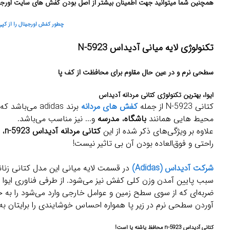
همچنین شما میتوانید جهت اطمینان بیشتر از اصل بودن کفش های سایت اورجینال 
چطور کفش اورجینال را از ک
تکنولوژی لایه میانی آدیداس N-5923
سطحی نرم و در عین حال مقاوم برای محافظت از کف پا
ایوا، بهترین تکنولوژی کتانی مردانه آدیداس
کتانی N-5923 از جمله
کفش های مردانه
برند adidas می‌باشد که علاوه بر مناسب بودن برای استفاده
محیط هایی همانند
باشگاه
،
مدرسه
و... نیز مناسب می‌باشد.
علاوه بر ویژگی‌های ذکر شده از این
کتانی مردانه آدیداس n-5923
، 
راحتی و فوق‌العاده بودن آن بی تاثیر نیست!
شرکت آدیداس (Adidas)
در قسمت لایه میانی این مدل کتانی زنان
سبب پایین آمدن وزن کلی کفش نیز می‌شود. از طرفی فناوری ایوا
ضربه‌ای که از سوی سطح زمین و عوامل خارجی وارد می‌شود را به
آوردن سطحی نرم در زیر پا همواره احساس خوشایندی را برایتان به 
کتانی آدیداس n-5923 محافظ پاشنه پا است!