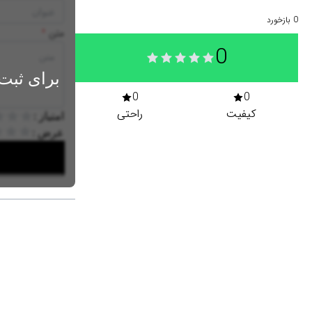
0
بازخورد
متن
*
0
برای ثبت 
0
0
کیفیت
راحتی
امتیاز :
عرض :