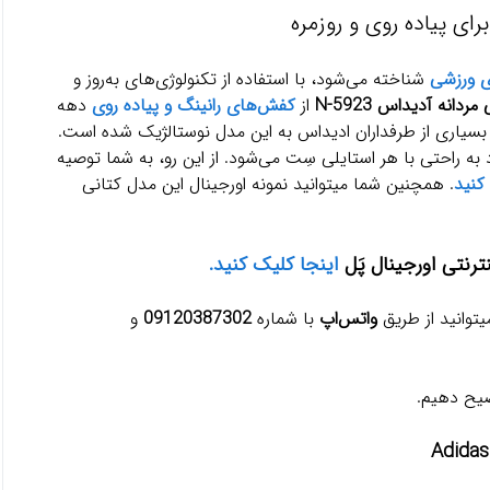
ی ورزشی
شناخته می‌شود، با استفاده از تکنولوژی‌های به‌روز و
مردانه آدیداس N-5923
از
کفش‌های رانینگ و پیاده روی
دهه
بسیاری از طرفداران ادیداس به این مدل نوستالژیک شده است.
رکیب رنگ جذابی که دارد به راحتی با هر استایلی سِت می‌شود. از این رو، به شما توصیه
کنید
. همچنین شما میتوانید نمونه اورجینال این مدل کتانی
ترنتی اورجینال پَل
اینجا کلیک کنید.
یتوانید از طریق
واتس‌اپ
با شماره
09120387302
و
ضیح دهیم.