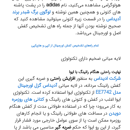
هولوگرامی مشاهده می‌کنید، نام
adidas
را در پشت پاشنه
های کتونی و همچنین همین نوشته و
لوگوی برگ شبدر برند
آدیداس
را در قسمت زیره کتونی میتوانید مشاهده کنید که
صحیح نوشته بودن آنها از جمله راه های تشخیص کفش
اصل و اورجینال می‌باشد.
تمام راه‌های تشخیص کفش اورجینال از کپی و های‌کپی
لایه میانی ضخیم دارای تکنولوژی
نهایت راحتی هنگام رانینگ با ایوا
شرکت ادیداس
به منظور
افزایش راحتی
و ضربه گیری این
کفش رانینگ مردانه، در لایه میانی
آدیداس گزل اورجینال
مدل EE7742
از تکنولوژی ایوا استفاده کرده است. تکنولوژی
ایوا اغلب در کفش و کتونی های رانینگ و
کتانی های روزمره
به کار می‌رود؛ چرا که در استفاده طولانی مدت از کفش هنگام
دویدن
در مسافت های طولانی رانینگ و یا انجام کارهای
روزمره ممکن است پا از سوی عوامل خارجی مورد فشار قرار
گیرد، از این رو ایوا که حکم
ضربه گیر
مناسبی می باشد از پا