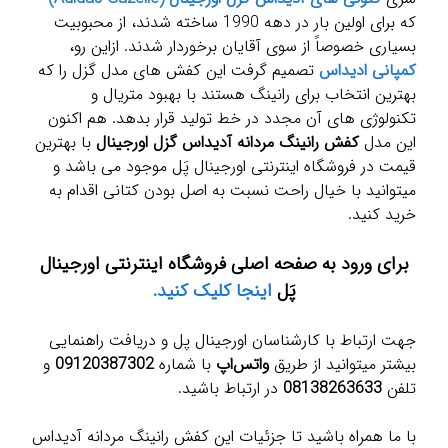
که برای اولین بار در دهه 1990 ساخته شدند، از محبوبیت
بسیاری خصوصاً از سوی آقایان برخوردار شدند. ازاین رو،
کمپانی ادیداس
تصمیم گرفت این کفش های مدل گزل را که
بهترین انتخاب برای رانینگ هستند با بهبود متریال و
تکنولوژی های آن مجدد در خط تولید قرار بدهد. هم اکنون
این مدل
کفش رانینگ مردانه آدیداس گزل اورجینال
با بهترین
قیمت در فروشگاه اینترنتی اورجینال پَل موجود می باشد و
میتوانید با خیال راحت نسبت به اصل بودن کتانی اقدام به
خرید کنید.
برای ورود به صفحه اصلی فروشگاه اینترنتی اورجینال
پَل
اینجا کلیک کنید.
جهت ارتباط با کارشناسان اورجینال پل و دریافت راهنمایی
بیشتر میتوانید از طریق
واتس‌اپ
با شماره
09120387302
و
تلفن
08138263633
در ارتباط باشید.
با ما همراه باشید تا جزئیات این کفش رانینگ مردانه آدیداس