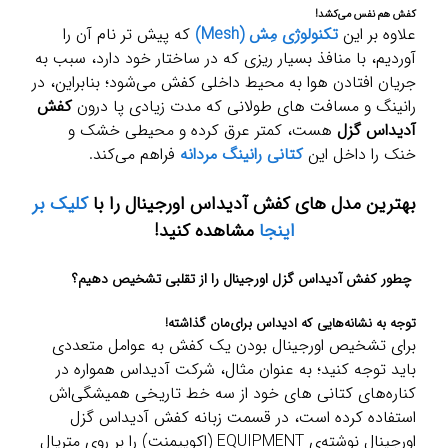
کفش هم نفس می‌کشد!
علاوه بر این
تکنولوژی مِش (Mesh)
که پیش تر نام آن را
آوردیم، با منافذ بسیار ریزی که در ساختار خود دارد، سبب به
جریان افتادن هوا به محیط داخلی کفش می‌شود؛ بنابراین، در
رانینگ و مسافت های طولانی که مدت زیادی پا درون
کفش
آدیداس گزل
هست، کمتر عرق کرده و محیطی خشک و
خنک را داخل این
کتانی رانینگ مردانه
فراهم می‌کند.
بهترین مدل های کفش آدیداس اورجینال را با
کلیک بر
اینجا
مشاهده کنید!
چطور کفش آدیداس گزل اورجینال را از تقلبی تشخیص دهیم؟
توجه به نشانه‌هایی که ادیداس برای‌مان گذاشته!
برای تشخیص اورجینال بودن یک کفش به عوامل متعددی
باید توجه کنید؛ به عنوان مثال، شرکت آدیداس همواره در
کناره‌های کتانی های خود از سه خط تاریخی همیشگی‌اش
استفاده کرده است، در قسمت زبانه کفش آدیداس گزل
اورجینال نوشته‌ی EQUIPMENT (اکویپمنت) را بر روی متریال