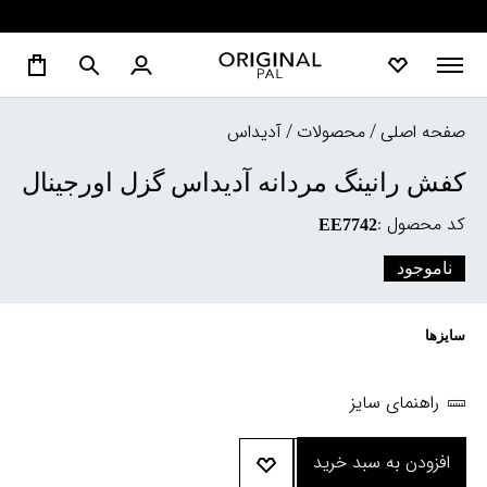
صفحه اصلی
/
محصولات
/
آدیداس
کفش رانینگ مردانه آدیداس گزل اورجینال
کد محصول :
EE7742
ناموجود
سایزها
راهنمای سایز
افزودن به سبد خرید