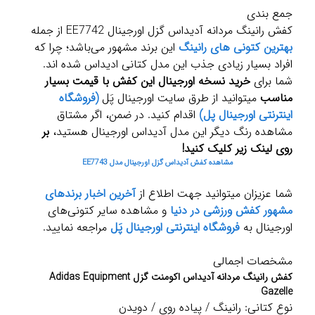
جمع بندی
کفش رانینگ مردانه آدیداس گزل اورجینال EE7742 از جمله
بهترین کتونی های رانینگ
این برند مشهور می‌باشد؛ چرا که
افراد بسیار زیادی جذب این مدل کتانی ادیداس شده اند.
شما برای
خرید نسخه اورجینال این کفش با قیمت بسیار
مناسب
میتوانید از طرق سایت اورجینال پَل
(فروشگاه
اینترنتی اورجینال پل)
اقدام کنید. در ضمن، اگر مشتاق
مشاهده رنگ دیگر این مدل آدیداس اورجینال هستید،
بر
روی لینک زیر کلیک کنید!
مشاهده کفش آدیداس گزل اورجینال مدل EE7743
شما عزیزان میتوانید جهت اطلاع از
آخرین اخبار برندهای
مشهور کفش ورزشی در دنیا
و مشاهده سایر کتونی‌های
اورجینال به
فروشگاه اینترنتی اورجینال پَل
مراجعه نمایید.
مشخصات اجمالی
کفش رانینگ مردانه آدیداس اکومنت گزل Adidas Equipment
Gazelle
نوع کتانی: رانینگ / پیاده روی / دویدن