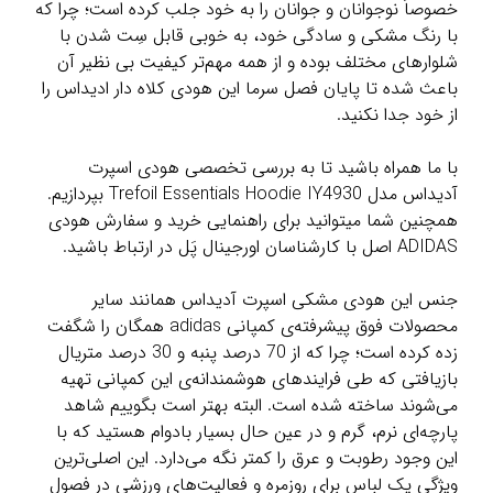
خصوصاً نوجوانان و جوانان را به خود جلب کرده است؛ چرا که
با رنگ مشکی و سادگی خود، به خوبی قابل سِت شدن با
شلوارهای مختلف بوده و از همه مهم‌تر کیفیت بی نظیر آن
باعث شده تا پایان فصل سرما این هودی کلاه دار ادیداس را
از خود جدا نکنید.
با ما همراه باشید تا به بررسی تخصصی هودی اسپرت
آدیداس مدل Trefoil Essentials Hoodie IY4930 بپردازیم.
همچنین شما میتوانید برای راهنمایی خرید و سفارش هودی
ADIDAS اصل با کارشناسان اورجینال پَل در ارتباط باشید.
جنس این هودی مشکی اسپرت آدیداس همانند سایر
محصولات فوق پیشرفته‌ی کمپانی adidas همگان را شگفت
زده کرده است؛ چرا که از 70 درصد پنبه و 30 درصد متریال
بازیافتی که طی فرایندهای هوشمندانه‌ی این کمپانی تهیه
می‌شوند ساخته شده است. البته بهتر است بگوییم شاهد
پارچه‌ای نرم، گرم و در عین حال بسیار بادوام هستید که با
این وجود رطوبت و عرق را کمتر نگه می‌دارد. این اصلی‌ترین
ویژگی یک لباس برای روزمره و فعالیت‌های ورزشی در فصول