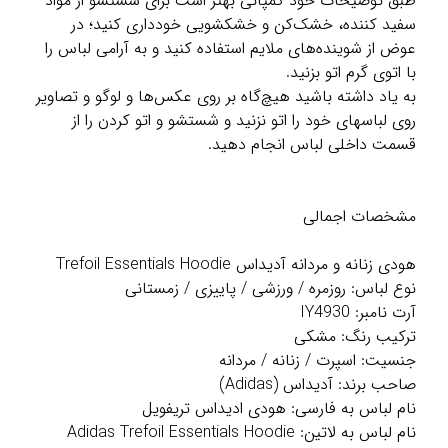
طبق توضیحات خود کمپانی بهتر است برای شستشو از مواد
سفید کننده، خشک‌کن و خشکشویی خودداری کنید؛ در
عوض از شوینده‌های ملایم استفاده کنید و به آرامی لباس را
با اتوی گرم اتو بزنید.
به یاد داشته باشید هیچ‌گاه بر روی عکس‌ها و لوگو و تصاویر
روی لباسهای خود را اتو نزنید و شستشو و اتو کردن را از
قسمت داخلی لباس انجام دهید.
مشخصات اجمالی
هودی زنانه و مردانه آدیداس Trefoil Essentials Hoodie
نوع لباس: روزمره / ورزشی / پاییزی / زمستانی
آرت نامبر: IY4930
ترکیب رنگ: مشکی
جنسیت: اسپرت / زنانه / مردانه
صاحب برند: آدیداس (Adidas)
نام لباس به فارسی: هودی ادیداس تریفویل
نام لباس به لاتین: Adidas Trefoil Essentials Hoodie